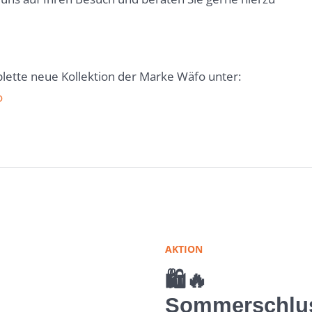
plette neue Kollektion der Marke Wäfo unter:
o
AKTION
🛍️🔥
Sommerschlus